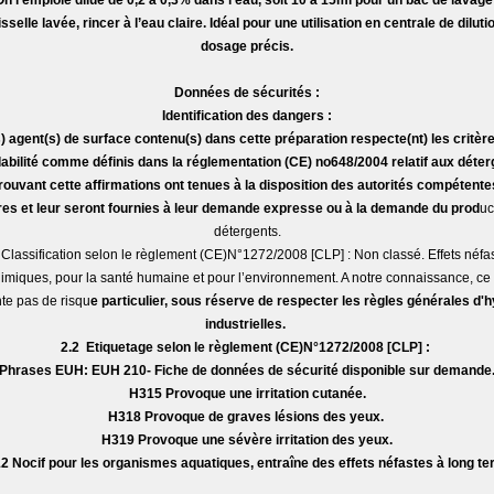
On l’emploie dilué de 0,2 à 0,3% dans l’eau, soit 10 à 15ml pour un bac de lavage
isselle lavée, rincer à l’eau claire. Idéal pour une utilisation en centrale de dilut
dosage précis.
Données de sécurités :
Identification des dangers :
) agent(s) de surface contenu(s) dans cette préparation respecte(nt) les critèr
abilité comme définis dans la réglementation (CE) no648/2004 relatif aux déter
ouvant cette affirmations ont tenues à la disposition des autorités compétente
s et leur seront fournies à leur demande expresse ou à la demande du prod
uc
détergents.
 Classification selon le règlement (CE)N°1272/2008 [CLP] : Non classé. Effets néfa
imiques, pour la santé humaine et pour l’environnement. A notre connaissance, ce 
te pas de risqu
e particulier, sous réserve de respecter les règles générales d'
industrielles.​
2.2 Etiquetage selon le règlement (CE)N°1272/2008 [CLP] :
Phrases EUH: EUH 210- Fiche de données de sécurité disponible sur demande
H315 Provoque une irritation cutanée.
H318 Provoque de graves lésions des yeux.
H319 Provoque une sévère irritation des yeux.
2 Nocif pour les organismes aquatiques, entraîne des effets néfastes à long te