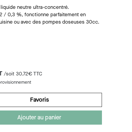
ist savon mural
ccessoires divers
liquide neutre ultra-concentré.
,2 / 0,3 %, fonctionne parfaitement en
ist savon s/plage
cuisine ou avec des pompes doseuses 30cc.
HT
/soit
30.72
€ TTC
provisionnement
Favoris
Ajouter au panier