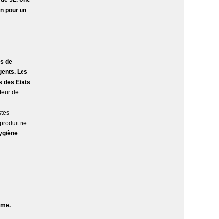
 de 5L. Une
ion pour un
es de
gents. Les
s des Etats
teur de
stes
produit ne
hygiène
.
rme.