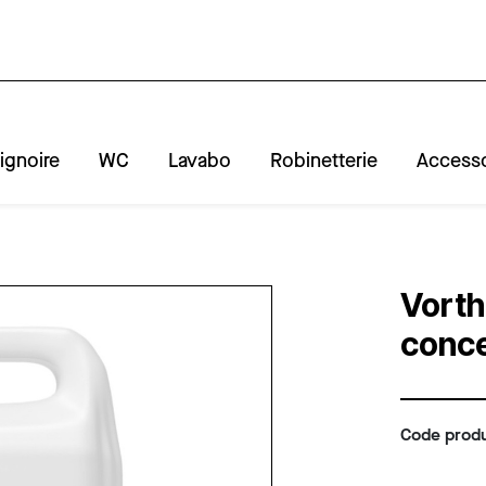
ignoire
WC
Lavabo
Robinetterie
Accesso
A
R
Vorth
conce
Code produ