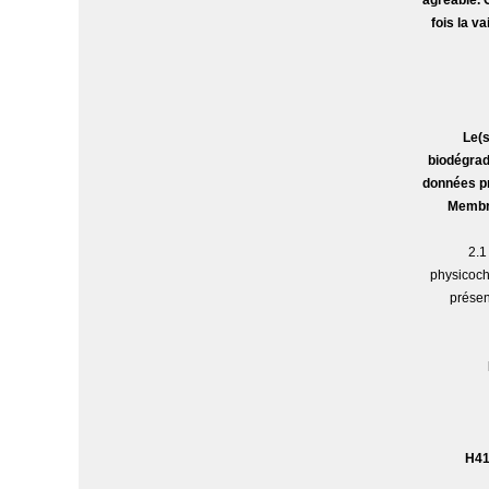
agréable. 
fois la va
Le(s
biodégrad
données pr
Membre
2.1
physicoch
présen
H41