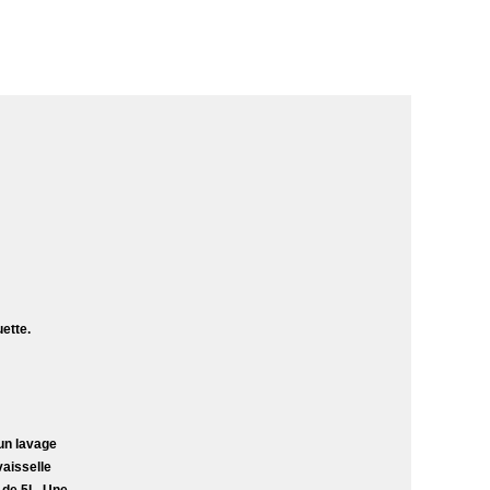
uette.
un lavage
vaisselle