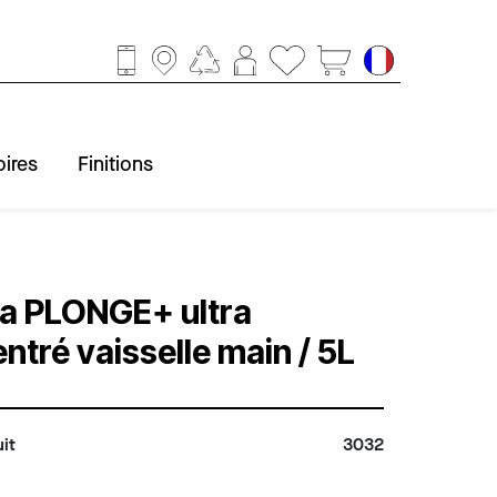
ires
Finitions
ccessoires
obinetterie
Baignoire
Finitions
Douche
Lavabo
WC
a PLONGE+ ultra
ntré vaisselle main / 5L
it
3032