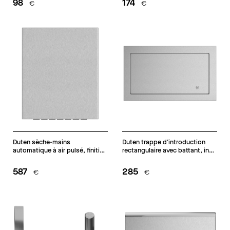
98
174
€
€
Duten sèche-mains
Duten trappe d'introduction
automatique à air pulsé, finition
rectangulaire avec battant, inox
Edstal
brossé
587
285
€
€