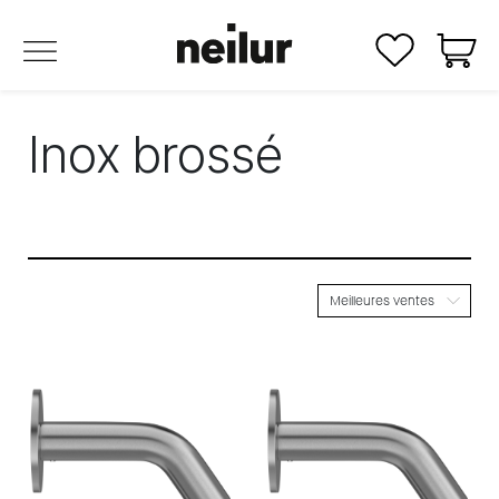
Se rendre au contenu
Inox brossé
Meilleures ventes