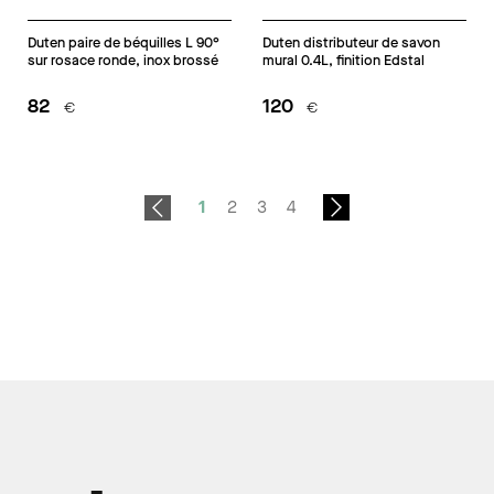
Duten paire de béquilles L 90°
Duten distributeur de savon
sur rosace ronde, inox brossé
mural 0.4L, finition Edstal
82
120
€
€
1
2
3
4