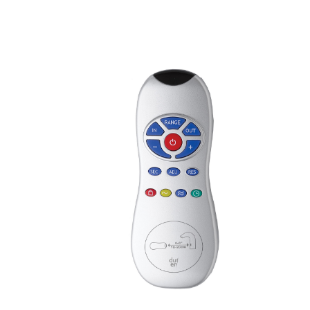
ist savon mural
ccessoires divers
ist savon s/plage
51
40.8