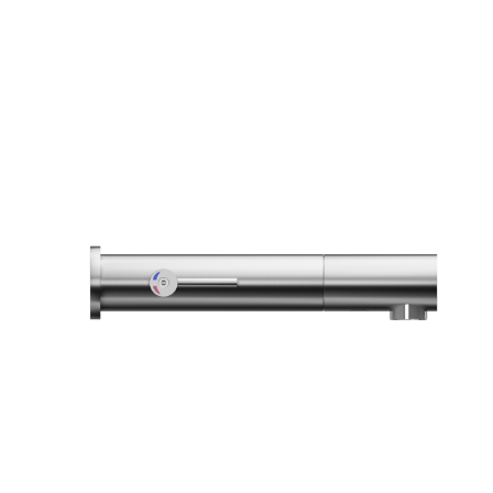
Robinetterie de douche
Baignoires îlot
Bâti supports
Vasques à poser inox
Robinetterie électronique
Niches murales
Inox brossé
Barres de renfort
Robinetterie murale
Plaques de déclenchement
Vasques à poser résine
Robinetterie de douche
Distributeurs papier
Laiton brossé
Receveurs extra plat
Robinetterie sur pied
Porte rouleaux PH
Lavabos suspendus
Robinetterie de baignoire
Sèche mains
Noir mat
Receveurs à carreler
Vidage & Accessoires
Distributeurs PH Jumbo
Meubles
Premix
Quincaillerie
Chrome
581
290.5