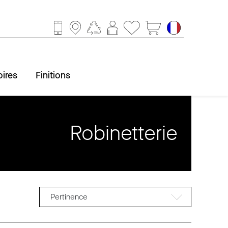
ires
Finitions
Robinetterie
ccessoires
obinetterie
Baignoire
Finitions
Douche
Lavabo
WC
Pertinence