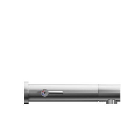
431
215.5