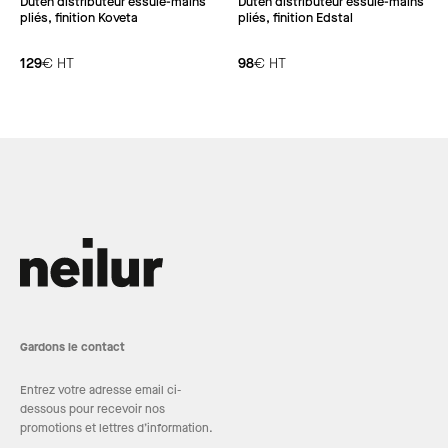
Duten distributeur essuie-mains
Duten distributeur essuie-mains
pliés, finition Koveta
pliés, finition Edstal
129
€
HT
98
€
HT
Gardons le contact
Entrez votre adresse email ci-
dessous pour recevoir nos
promotions et lettres d’information.