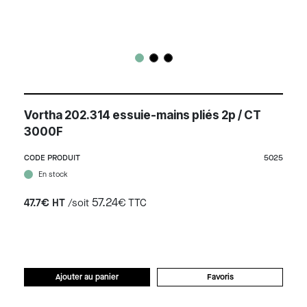
Vortha 202.314 essuie-mains pliés 2p / CT
3000F
CODE PRODUIT
5025
En stock
57.24
47.7€ HT
/soit
€ TTC
Ajouter au panier
Favoris