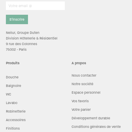
S’inscrire
Neilur, Groupe Duten
Division Hôtellerie & Résidentiel
9 rue des Colonnes
75002 - Paris
Produits
A propos
Nous contacter
Douche
Notre société
Baignoire
Espace personnel
WC
Vos favoris
Lavabo
Votre panier
Robinetterie
Développement durable
Accessoires
Conditions générales de vente
Finitions