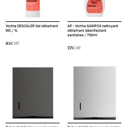
Vortha DESCALER Gel détartrant
AP - Vortha SANIFOX nettoyant
WC / 1L
détartrant désinfectant
sanitaires / 750ml
4.1
€
HT
7.7
€
HT