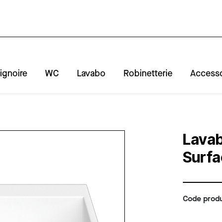
ignoire
WC
Lavabo
Robinetterie
Accesso
A
R
Lavab
Surfa
Code produ