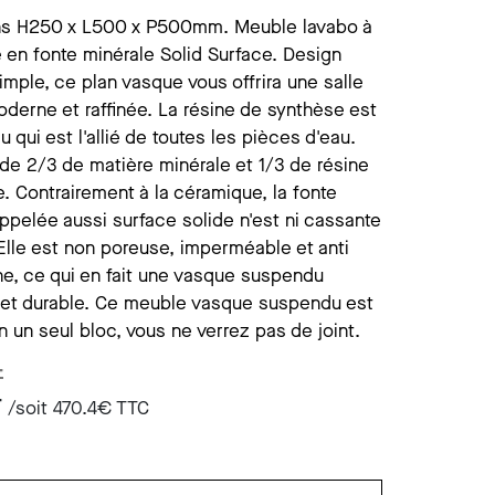
ist savon mural
ccessoires divers
s H250 x L500 x P500mm. Meuble lavabo à
 en fonte minérale Solid Surface. Design
ist savon s/plage
imple, ce plan vasque vous offrira une salle
derne et raffinée. La résine de synthèse est
u qui est l'allié de toutes les pièces d'eau.
e 2/3 de matière minérale et 1/3 de résine
e. Contrairement à la céramique, la fonte
ppelée aussi surface solide n'est ni cassante
. Elle est non poreuse, imperméable et anti
ne, ce qui en fait une vasque suspendu
e et durable. Ce meuble vasque suspendu est
n un seul bloc, vous ne verrez pas de joint.
T
T
/soit
470.4
€ TTC