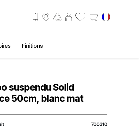
ires
Finitions
ccessoires
obinetterie
Baignoire
Finitions
Douche
Lavabo
WC
o suspendu Solid
ce 50cm, blanc mat
it
700310