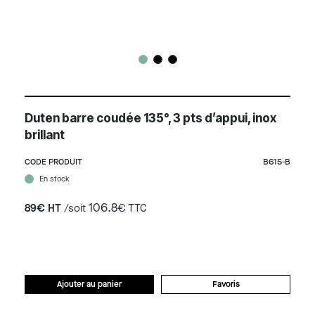
Duten barre coudée 135°, 3 pts d’appui, inox
brillant
CODE PRODUIT
B615-B
En stock
106.8
89€ HT
/soit
€ TTC
Ajouter au panier
Favoris