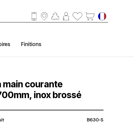
ires
Finitions
ccessoires
obinetterie
Baignoire
Finitions
Douche
Lavabo
WC
 main courante
700mm, inox brossé
it
B630-S