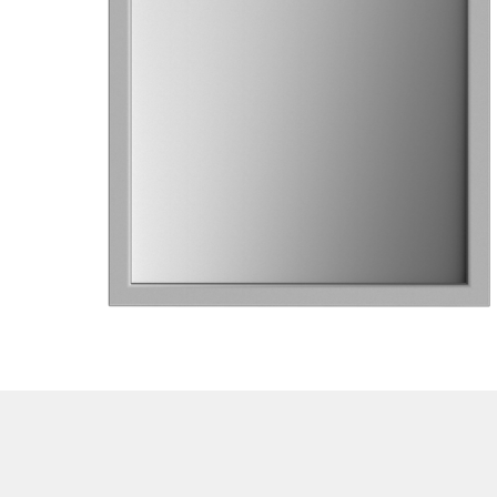
159
HT