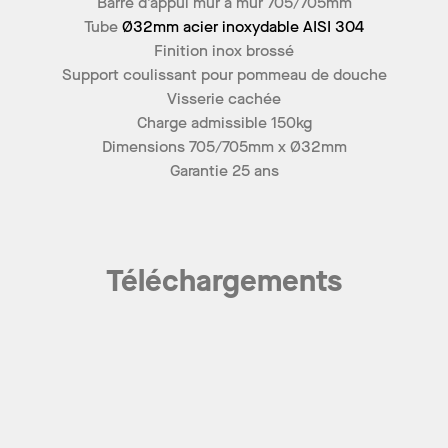
Barre d’appui mur à mur 705/705mm
Tube
Ø32mm acier inoxydable AISI 304
Finition inox brossé
Support coulissant pour pommeau de douche
Visserie cachée
Charge admissible 150kg
Dimensions 705/705mm x Ø32mm
Garantie 25 ans
Téléchargements