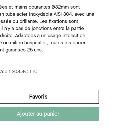
ist savon mural
ccessoires divers
ées et mains courantes Ø32mm sont
en tube acier inoxydable AISI 304, avec une
ist savon s/plage
rossée ou brillante. Les fixations sont
 il n'y a pas de jonctions entre la partie
droite. Adaptées à un usage intensif en
té ou milieu hospitalier, toutes les barres
nt garanties 25 ans.
/soit
208.8
€ TTC
Favoris
Ajouter au panier