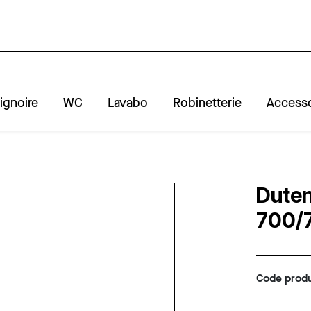
ignoire
WC
Lavabo
Robinetterie
Accesso
A
R
Duten
700/
Code produ