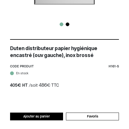
Duten distributeur papier hygiénique
encastré (ouv gauche), inox brossé
CODE PRODUIT
H161-S
En stock
486
405€ HT
/soit
€ TTC
Ajouter au panier
Favoris