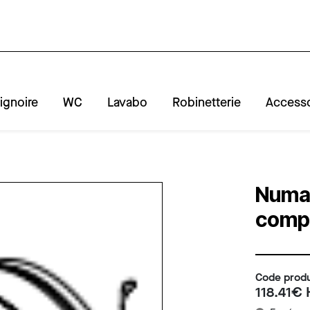
ignoire
WC
Lavabo
Robinetterie
Accesso
A
R
Numat
comp
Code produ
118.41€