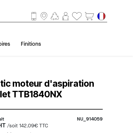
ires
Finitions
ccessoires
obinetterie
Baignoire
Finitions
Douche
Lavabo
WC
ic moteur d'aspiration
let TTB1840NX
it
NU_914059
 HT
/soit
142.09
€ TTC