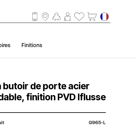
ires
Finitions
ccessoires
obinetterie
Baignoire
Finitions
Douche
Lavabo
WC
 butoir de porte acier
dable, finition PVD Iflusse
it
Q965-L