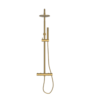
752
HT
74
H