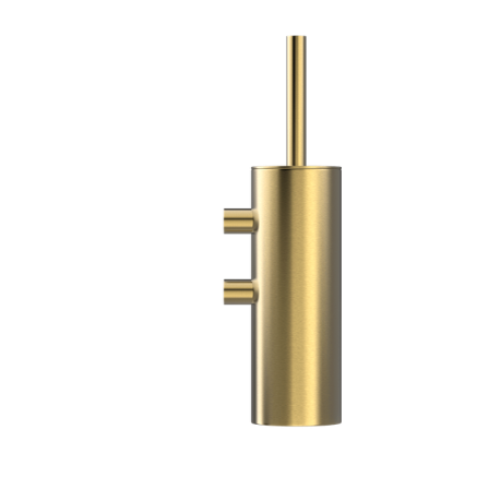
215
HT