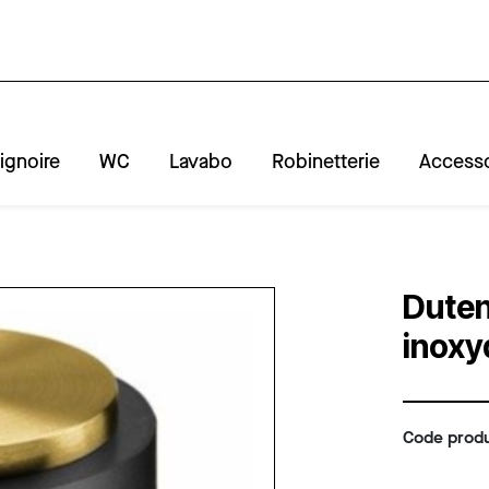
ignoire
WC
Lavabo
Robinetterie
Accesso
A
R
Duten
inoxy
Code produ