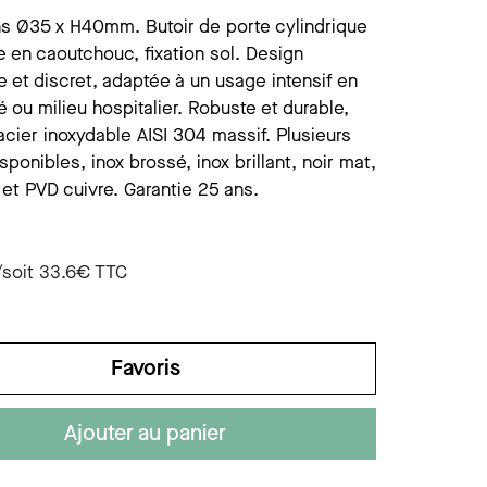
ist savon mural
ccessoires divers
s Ø35 x H40mm. Butoir de porte cylindrique
 en caoutchouc, fixation sol. Design
ist savon s/plage
e et discret, adaptée à un usage intensif en
té ou milieu hospitalier. Robuste et durable,
cier inoxydable AISI 304 massif. Plusieurs
isponibles, inox brossé, inox brillant, noir mat,
 et PVD cuivre. Garantie 25 ans.
/soit
33.6
€ TTC
Favoris
Ajouter au panier