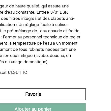
ist savon mural
ccessoires divers
eur de haute qualité, qui assure une
e d'eau constante. Entrée 3/8″ BSP.
ist savon s/plage
es filtres intégrés et des clapets anti-
lication : Un réglage facile à utiliser
 le pré-mélange de l'eau chaude et froide.
n : Permet au personnel technique de régler
ent la température de l'eau à un moment
 amont de tous robinets nécessitant une
on en eau mitigée (lavabo, douche, en
tés ou usage domestique).
soit
61.2
€ TTC
Favoris
Ajouter au panier