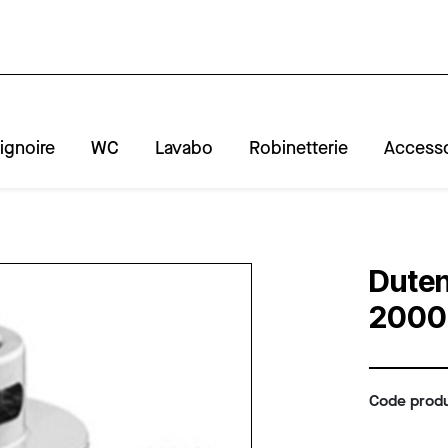
ignoire
WC
Lavabo
Robinetterie
Accesso
A
R
Duten
2000
Code produ