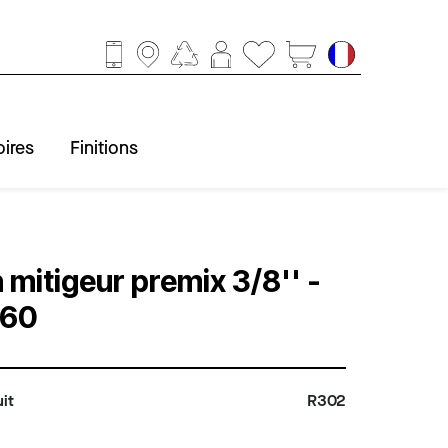
ires
Finitions
ccessoires
obinetterie
Baignoire
Finitions
Douche
Lavabo
WC
 mitigeur premix 3/8'' -
60
it
R302