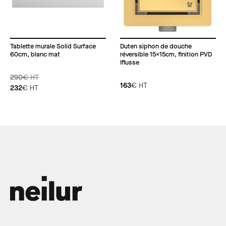
Tablette murale Solid Surface
Duten siphon de douche
60cm, blanc mat
réversible 15x15cm, finition PVD
Iflusse
290
€
HT
163
€
HT
232
€
HT