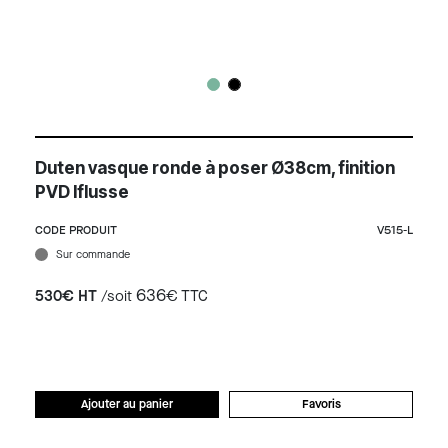
Duten vasque ronde à poser Ø38cm, finition
PVD Iflusse
CODE PRODUIT
V515-L
Sur commande
636
530€ HT
/soit
€ TTC
Ajouter au panier
Favoris