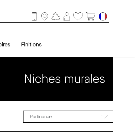
ires
Finitions
Niches murales
ccessoires
obinetterie
Baignoire
Finitions
Douche
Lavabo
WC
Pertinence