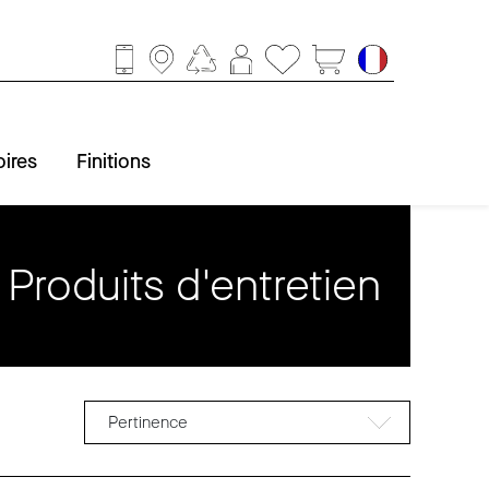
ires
Finitions
Produits d'entretien
ccessoires
obinetterie
Baignoire
Finitions
Douche
Lavabo
WC
Pertinence