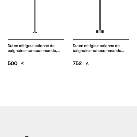
Duten mitigeur colonne de
Duten mitigeur colonne de
baignoire monocommande,
baignoire monocommande
inox brossé
avec douchette, inox brossé
500
752
€
€