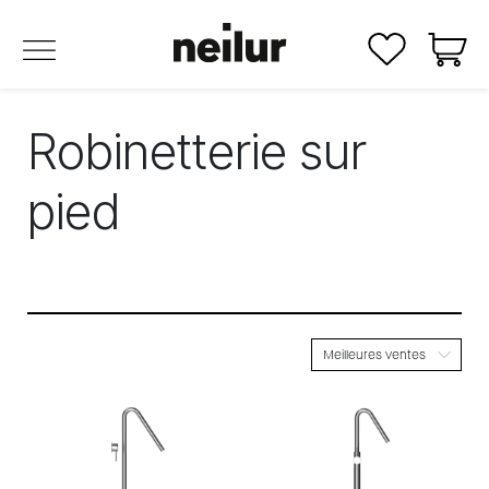
Se rendre au contenu
Robinetterie sur
pied
Meilleures ventes