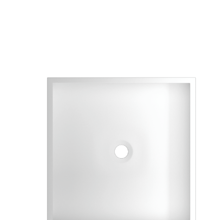
258
206.4