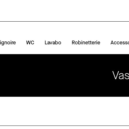
ignoire
WC
Lavabo
Robinetterie
Accesso
Vas
A
R