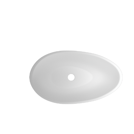
ccessoires divers
208
166.4