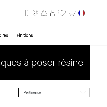
ires
Finitions
ques à poser résine
ccessoires
obinetterie
Baignoire
Finitions
Douche
Lavabo
WC
Pertinence