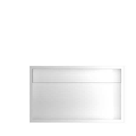
395
316