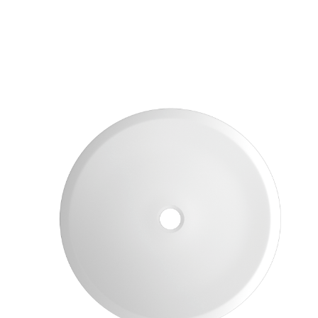
208
166.4