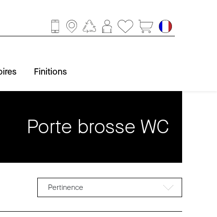
ires
Finitions
Porte brosse WC
ccessoires
obinetterie
Baignoire
Finitions
Douche
Lavabo
WC
Pertinence