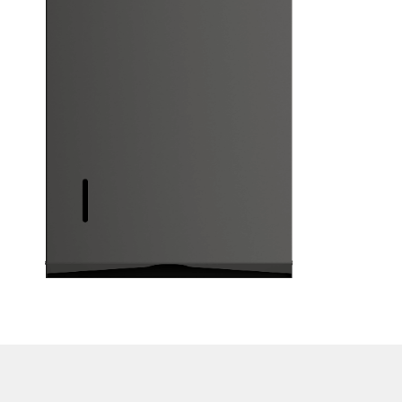
129
HT