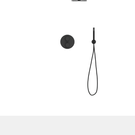
827
HT