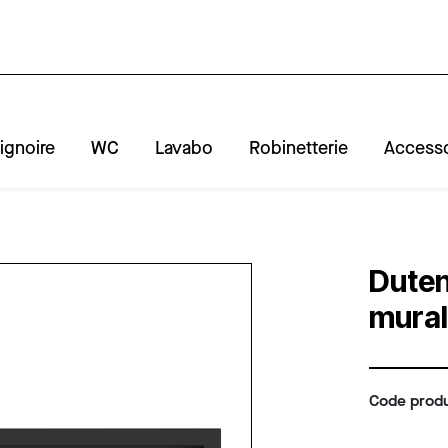
ignoire
WC
Lavabo
Robinetterie
Accesso
A
R
Duten
mural
Code produ