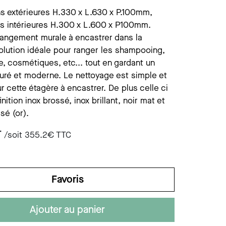
ist savon mural
ccessoires divers
s extérieures H.330 x L.630 x P.100mm,
s intérieures H.300 x L.600 x P100mm.
ist savon s/plage
rangement murale à encastrer dans la
olution idéale pour ranger les shampooing,
, cosmétiques, etc... tout en gardant un
uré et moderne. Le nettoyage est simple et
r cette étagère à encastrer. De plus celle ci
inition inox brossé, inox brillant, noir mat et
sé (or).
T
/soit
355.2
€ TTC
Favoris
Ajouter au panier