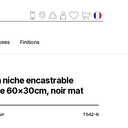
ires
Finitions
ccessoires
obinetterie
Baignoire
Finitions
Douche
Lavabo
WC
 niche encastrable
e 60x30cm, noir mat
it
T542-N